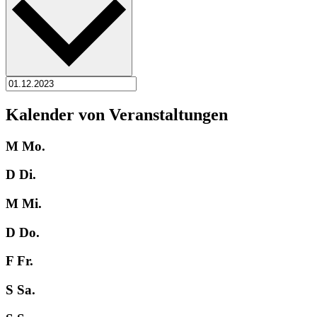
Kalender von Veranstaltungen
M
Mo.
D
Di.
M
Mi.
D
Do.
F
Fr.
S
Sa.