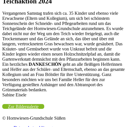
Teichaktion 2024
Vergangenen Samstag trafen sich ca. 35 Kinder und ebenso viele
Erwachsene (Eltern und Kollegium), um sich bei schönstem
Sonnenschein der Schneide- und Pflegearbeiten rund um das
Teichgelände der Hornwiesen-Grundschule anzunehmen. Es wurde
dabei nicht nur der Weg um den Teich wieder freigelegt, auch die
Trockenmauer und das Gelände an sich, das über und über mit
langem, vertrocknetem Gras bewachsen war, wurde gesäubert. Das
Kräuter- und Gemüsebeet wurde von Unkraut befreit und die
Kinder legten wieder einen neuen Holzschnitzelpfad an, damit die
Gartenwerkstatt demnächst mit den Pflanzarbeiten beginnen kann.
Ein herzliches
DANKESCHÖN
geht an alle fleißigen Helferinnen
und Helfer aus der Schüler- und Elternschaft, ebenso an das gesamte
Kollegium und an Frau Bölstler für ihre Unterstützung. Ganz
besonders möchten wir uns bei Familie Heller für den zur
Verfügung gestellten Anhänger und den Abtransport des
Grünmaterials bedanken.
Sabine Eisele
Zur Bildergalerie
© Hornwiesen-Grundschule Süßen